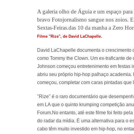
A galeria olho de Águia e um espaço para t
bravo Fotojornalismo sangue nos zoios. E
Sextas-Feiras.das 10 da manha a Zero Hor
.
Filme "Rize", de David LaChapelle
David LaChapelle documenta o crescimento 
como Tommy the Clown.
Um ex-traficante de
Johnson começou entretenimento em festas in
abriu seu próprio hip-hop palhaço academia.
começou, completar com caras pintadas que le
"Rize" é o raro documentário que desempenha
em LA que o quinto krumping competição anua
Forum.
No entanto, até este filme foi feito pe
do radar da mídia.
É uma alternativa para o e
cabo têm muito investido em hip-hop, no enta