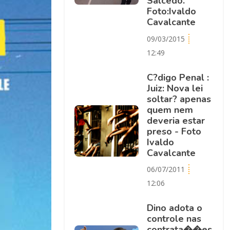
Salcedo.
Foto:Ivaldo
Cavalcante
09/03/2015
12:49
C?digo Penal :
Juiz: Nova lei
soltar? apenas
quem nem
deveria estar
preso - Foto
Ivaldo
Cavalcante
06/07/2011
12:06
Dino adota o
controle nas
contrata��es