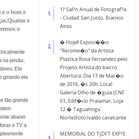
1? Sal?n Anual de Fotograf?a
a e o bom e
- Ciudad: San Justo, Buenos
as,Quartas e
Aires.
eremos o
� Hoje!! Exposi��o:
"Recome�o" da Artista
 localmente
Plastica Rosa Fernandez pelo
 na prisão,
Projeto Artista do bairro.
idores.
Ele
Abertura: Dia 17 de Mar�o
o girando ele
de 2016, �s 20h. Local:
Galeria Olho de �guia (CNF
01, Edif�cio Praiamar, Loja
e tão grande
12 � Taguatinga
stern
Norte)Foto:Ivaldo cavalcante
xiste abaixo
doras e TV a
MEMORIAL DO TJDFT EXP?E
mplesmente