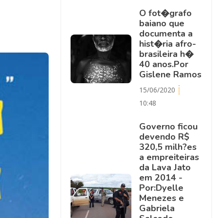
O fot�grafo
baiano que
documenta a
hist�ria afro-
brasileira h�
40 anos.Por
Gislene Ramos
15/06/2020
10:48
Governo ficou
devendo R$
320,5 milh?es
a empreiteiras
da Lava Jato
em 2014 -
Por:Dyelle
Menezes e
Gabriela