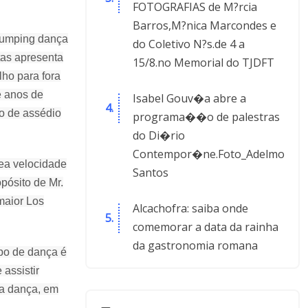
FOTOGRAFIAS de M?rcia
Barros,M?nica Marcondes e
krumping dança
do Coletivo N?s.de 4 a
tas apresenta
15/8.no Memorial do TJDFT
lho para fora
e anos de
Isabel Gouv�a abre a
so de assédio
programa��o de palestras
do Di�rio
Contempor�ne.Foto_Adelmo
 ea velocidade
Santos
pósito de Mr.
maior Los
Alcachofra: saiba onde
comemorar a data da rainha
da gastronomia romana
ipo de dança é
 assistir
na dança, em