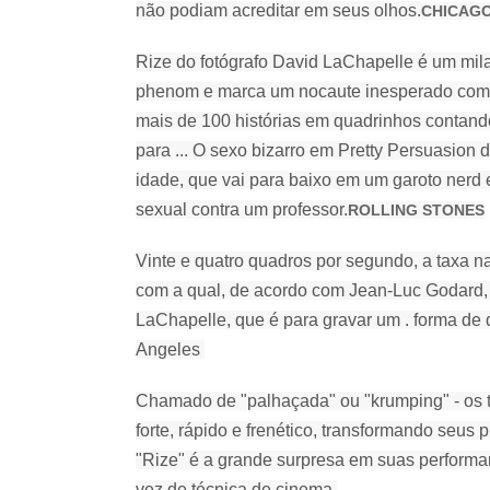
não podiam acreditar em seus olhos.
CHICAGO
Rize do fotógrafo David LaChapelle é um mila
phenom e marca um nocaute inesperado como 
mais de 100 histórias em quadrinhos contan
para ...
O sexo bizarro em Pretty Persuasion 
idade, que vai para baixo em um garoto nerd 
sexual contra um professor.
ROLLING STONES
Vinte e quatro quadros por segundo, a taxa n
com a qual, de acordo com Jean-Luc Godard, 
LaChapelle, que é para gravar um . forma de
Angeles
Chamado de "palhaçada" ou "krumping" - os te
forte, rápido e frenético, transformando seus
"Rize" é a grande surpresa em suas performa
vez de técnica de cinema.