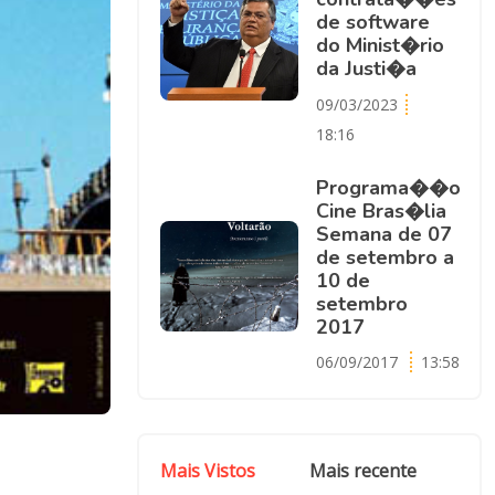
de software
do Minist�rio
da Justi�a
09/03/2023
18:16
Programa��o
Cine Bras�lia
Semana de 07
de setembro a
10 de
setembro
2017
06/09/2017
13:58
Mais Vistos
Mais recente