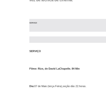
SERVIÇO
SERVIÇO
Filme: Rize, de David LaChapelle. 84 Min
Dia:
07 de Maio (terça Feira),seção dàs 22.horas.