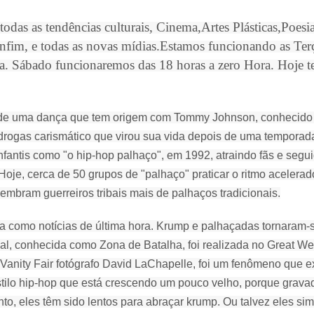
odas as tendências culturais, Cinema,Artes Plásticas,Poesi
nfim, e todas as novas mídias.Estamos funcionando as Terç
a. Sábado funcionaremos das 18 horas a zero Hora. Hoje t
de uma dança que tem origem com Tommy Johnson, conhecido
 drogas carismático que virou sua vida depois de uma temporada
fantis como "o hip-hop palhaço", em 1992, atraindo fãs e segu
Hoje, cerca de 50 grupos de "palhaço" praticar o ritmo acelerad
mbram guerreiros tribais mais de palhaços tradicionais.
 como notícias de última hora.
Krump e palhaçadas tornaram-s
l, conhecida como Zona de Batalha, foi realizada no Great We
la Vanity Fair fotógrafo David LaChapelle, foi um fenômeno que e
stilo hip-hop que está crescendo um pouco velho, porque grava
nto, eles têm sido lentos para abraçar krump.
Ou talvez eles si