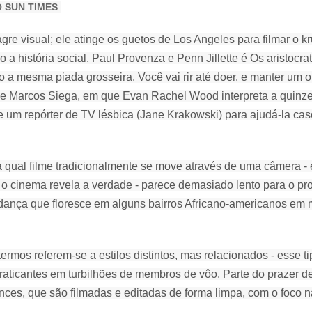
 SUN TIMES
gre visual; ele atinge os guetos de Los Angeles para filmar o 
a história social.
Paul Provenza e Penn Jillette é Os aristocra
do a mesma piada grosseira.
Você vai rir até doer.
e manter um o
de Marcos Siega, em que Evan Rachel Wood interpreta a quinz
e um repórter de TV lésbica (Jane Krakowski) para ajudá-la ca
a qual filme tradicionalmente se move através de uma câmera -
o cinema revela a verdade - parece demasiado lento para o pro
 dança que floresce em alguns bairros Africano-americanos em 
rmos referem-se a estilos distintos, mas relacionados - esse t
 praticantes em turbilhões de membros de vôo.
Parte do prazer de
nces, que são filmadas e editadas de forma limpa, com o foco 