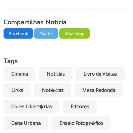
Compartilhas Noticia
Facebook
Twitter
WhatsApp
Tags
Cinema
Noticias
Livro de Visitas
Links
Not�cias
Mesa Redonda
Cores Libert�rias
Editores
Cena Urbana
Ensaio Fotogr�fico