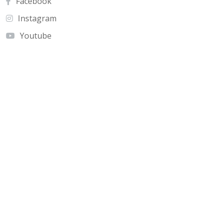
Facebook
Instagram
Youtube
Contato
Cnf Edficio Praiamar Loja 12.Taguatinga Norte
(Galeria Olho de Águia)
olhoaguia@gmail.com
(61) 9 9996-2575
Copyright © Jornal Olho de Águia