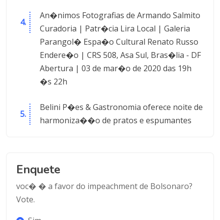
An�nimos Fotografias de Armando Salmito
Curadoria | Patr�cia Lira Local | Galeria
Parangol� Espa�o Cultural Renato Russo
Endere�o | CRS 508, Asa Sul, Bras�lia - DF
Abertura | 03 de mar�o de 2020 das 19h
�s 22h
Belini P�es & Gastronomia oferece noite de
harmoniza��o de pratos e espumantes
Enquete
voc� � a favor do impeachment de Bolsonaro?
Vote.