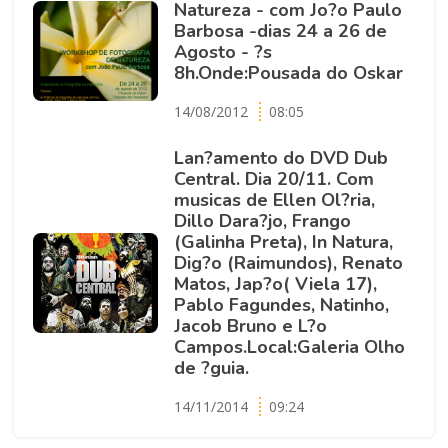
Natureza - com Jo?o Paulo
Barbosa -dias 24 a 26 de
Agosto - ?s
8h.Onde:Pousada do Oskar
14/08/2012
08:05
Lan?amento do DVD Dub
Central. Dia 20/11. Com
musicas de Ellen Ol?ria,
Dillo Dara?jo, Frango
(Galinha Preta), In Natura,
Dig?o (Raimundos), Renato
Matos, Jap?o( Viela 17),
Pablo Fagundes, Natinho,
Jacob Bruno e L?o
Campos.Local:Galeria Olho
de ?guia.
14/11/2014
09:24