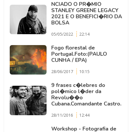
NCIADO O PR�MIO
STANLEY GREENE LEGACY
2021 E O BENEFICI�RIO DA
BOLSA
05/05/2022
22:14
Fogo florestal de
Portugal.Foto:(PAULO
CUNHA / EPA)
28/06/2017
10:15
9 frases c�lebres do
pol�mico l�der da
Revolu��o
Cubana.Comandante Castro.
28/11/2016
12:44
Workshop - Fotografia de