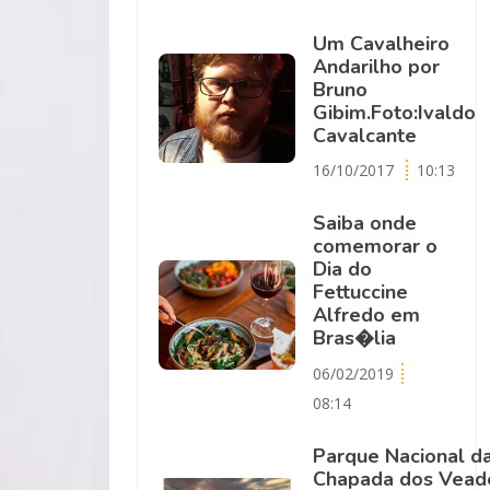
Um Cavalheiro
Andarilho por
Bruno
Gibim.Foto:Ivaldo
Cavalcante
16/10/2017
10:13
Saiba onde
comemorar o
Dia do
Fettuccine
Alfredo em
Bras�lia
06/02/2019
08:14
Parque Nacional d
Chapada dos Vead