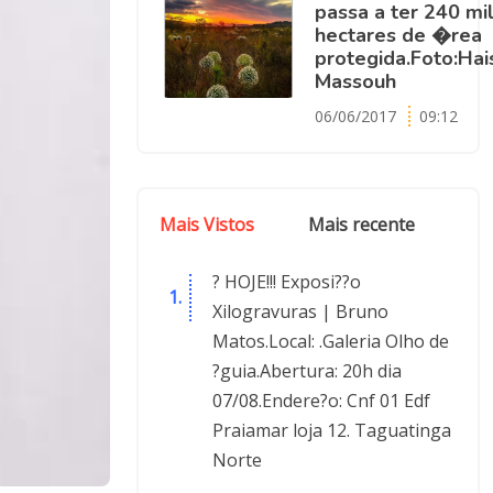
passa a ter 240 mi
hectares de �rea
protegida.Foto:Ha
Massouh
06/06/2017
09:12
Mais Vistos
Mais recente
? HOJE!!! Exposi??o
Xilogravuras | Bruno
Matos.Local: .Galeria Olho de
?guia.Abertura: 20h dia
07/08.Endere?o: Cnf 01 Edf
Praiamar loja 12. Taguatinga
Norte