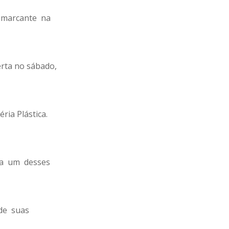
a marcante na
berta no sábado,
ria Plástica.
ada um desses
 de suas