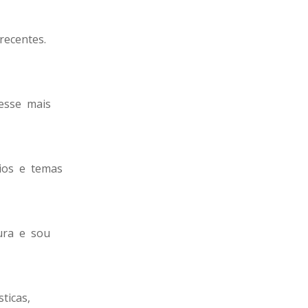
 recentes.
resse mais
rios e temas
ura e sou
sticas,