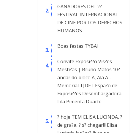
GANADORES DEL 2?
FESTIVAL INTERNACIONAL
DE CINE POR LOS DERECHOS
HUMANOS
Boas festas TYBA!
Convite Exposi??o Vis?es
Mesti?as | Bruno Matos.10?
andar do bloco A, Ala A -
Memorial TJDFT Espa?o de
Exposi??es Desembargadora
Lila Pimenta Duarte
? hoje,TEM ELISA LUCINDA, ?
de gra?a, ? s? chegar!!! Elisa
Lucinda lan?ar? livro no