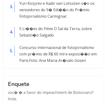
Yuri Kozyrev e Kadir van Lohuizen s�o os
vencedores do 9� Edi��o do Pr�mio
Fotojornalismo Carmignac
5 Li��es do Filme O Sal da Terra, sobre
Sebasti�o Salgado
Concurso internacional de fotojornalismo
com pr�mio de R$ 60 mil e exposi��o em
Paris.Foto: Ana Maria Ar�valo Gosen
Enquete
voc� � a favor do impeachment de Bolsonaro?
Vote.