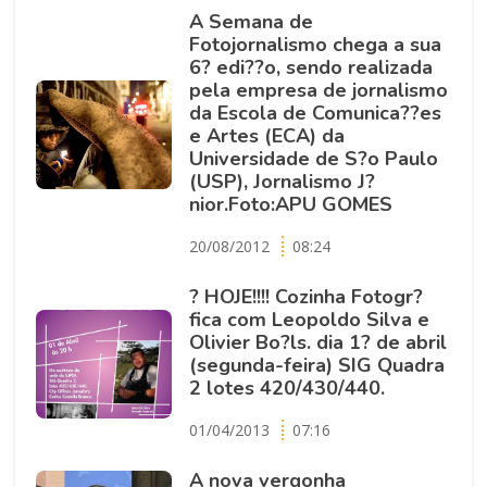
A Semana de
Fotojornalismo chega a sua
6? edi??o, sendo realizada
pela empresa de jornalismo
da Escola de Comunica??es
e Artes (ECA) da
Universidade de S?o Paulo
(USP), Jornalismo J?
nior.Foto:APU GOMES
20/08/2012
08:24
? HOJE!!!! Cozinha Fotogr?
fica com Leopoldo Silva e
Olivier Bo?ls. dia 1? de abril
(segunda-feira) SIG Quadra
2 lotes 420/430/440.
01/04/2013
07:16
A nova vergonha