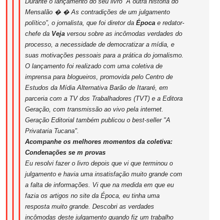
Durante o lançamento do seu livro “A outra história do
Mensalão � � As contradições de um julgamento
político”, o jornalista, que foi diretor da
Época
e redator-
chefe da
Veja
versou sobre as incômodas verdades do
processo, a necessidade de democratizar a mídia, e
suas motivações pessoais para a prática do jornalismo.
O lançamento foi realizado com uma coletiva de
imprensa para blogueiros, promovida pelo Centro de
Estudos da Mídia Alternativa Barão de Itararé, em
parceria com a TV dos Trabalhadores (TVT) e a Editora
Geração, com transmissão ao vivo pela internet.
Geração Editorial também publicou o best-seller "A
Privataria Tucana".
Acompanhe os melhores momentos da coletiva:
Condenações se m provas
Eu resolvi fazer o livro depois que vi que terminou o
julgamento e havia uma insatisfação muito grande com
a falta de informações. Vi que na medida em que eu
fazia os artigos no site da Época, eu tinha uma
resposta muito grande. Descobri as verdades
incômodas deste julgamento quando fiz um trabalho