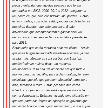
Acho que estamos assistindo a uma situação na qual é
preciso entender que aquelas pessoas que foram
derrotadas em 2002, 2006, 2010 e 2012, chegaram a
um ponto em que elas consideram insuportável. Então
estão irritadas, com ódio, estão procurando de todas as
maneiras derrotar todo este processo. E são
adversários que desaprenderam a ganhar pela via
democrática. Eles sequer têm candidato a presidente
para 2014.
Então acho que estão tentando criar um clima… Aquilo
que essa burguesia educada brasileira aceitava, já não
aceita mais. Mesmo as concessões que Lula fez,
modestíssimas muitas delas, se tornaram
insuportáveis. Isso cria um ambiente em que tudo é
motivo para o achincalhe, para a desmoralização. Tem
colunistas que leio que parecem Mussolini tamanho o
ódio, tamanha a raiva. Estas pessoas não estão
lidando com parceiros, não estão aprendendo a lidar
com a democracia. Estamos vivendo uma situação em
que tem parte das forças de oposição ao governo que
não estão lidando com o jogo democrático, o que supõe