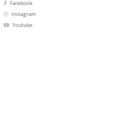
Facebook
Instagram
Youtube
Contato
Cnf Edficio Praiamar Loja 12.Taguatinga Norte
(Galeria Olho de Águia)
olhoaguia@gmail.com
(61) 9 9996-2575
Copyright © Jornal Olho de Águia