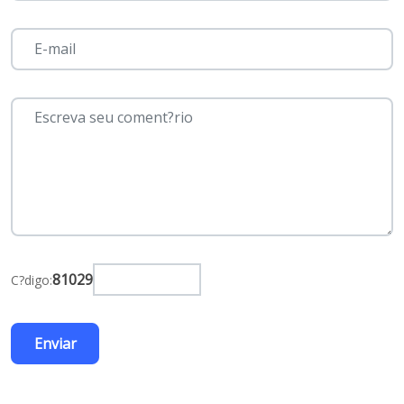
81029
C?digo: